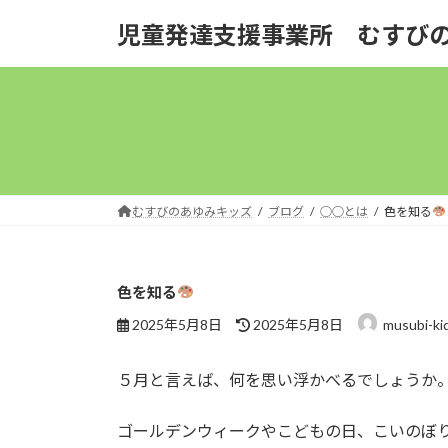
コ
ナ
児童発達支援事業所 むすび
ン
ビ
テ
ゲ
ン
ー
ツ
シ
へ
ョ
ス
ン
キ
に
ッ
移
むすびのあゆみキッズ
ブログ
○○とは
色を知る
プ
動
色を知る
最
2025年5月8日
2025年5月8日
musubi-ki
終
更
５月と言えば、何を思い浮かべるでしょうか
新
日
時
ゴールデンウィークやこどもの日、こいのぼ
: