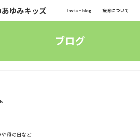
のあゆみキッズ
insta・blog
療育について
ブログ
ds
。
りや母の日など