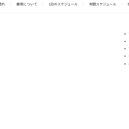
流れ
療育について
1日のスケジュール
年間スケジュール