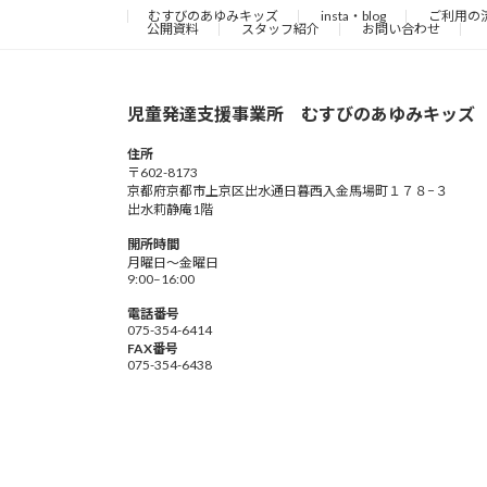
むすびのあゆみキッズ
insta・blog
ご利用の
公開資料
スタッフ紹介
お問い合わせ
児童発達支援事業所 むすびのあゆみキッズ
住所
〒602-8173
京都府京都市上京区出水通日暮西入金馬場町１７８−３
出水莉静庵1階
開所時間
月曜日～金曜日
9:00–16:00
電話番号
075-354-6414
FAX番号
075-354-6438