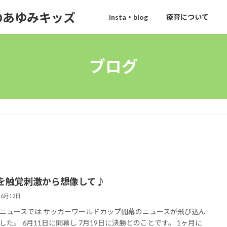
のあゆみキッズ
insta・blog
療育について
ブログ
を触覚刺激から想像して♪
年6月12日
ニュースでは サッカーワールドカップ開幕のニュースが飛び込ん
した。 6月11日に開幕し 7月19日に決勝とのことです。 1ヶ月に