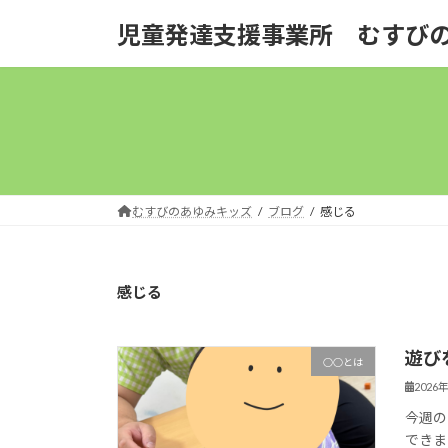
コ
ナ
児童発達支援事業所 むすび
ン
ビ
テ
ゲ
ン
ー
ツ
シ
へ
ョ
ス
ン
キ
に
ッ
移
むすびのあゆみキッズ
ブログ
感じる
プ
動
感じる
遊び
○○とは
2026
今週の
できま