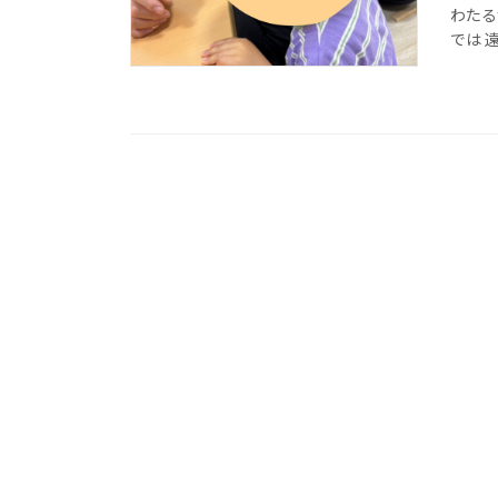
わたる
では 遠